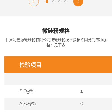
微硅粉规格
甘肃利鑫源微硅粉有限公司按微硅粉技术指标不同分为四种规
格：见下表
检验项目
SiO
/%
≥
2
Al
O
/%
≤
2
3