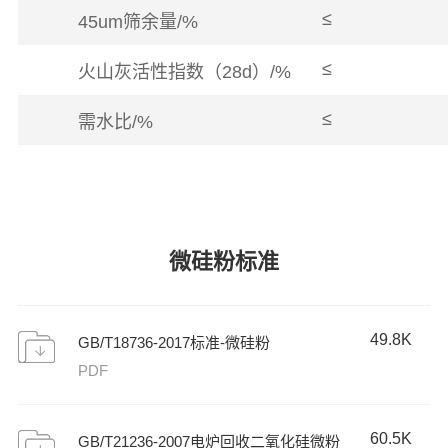
≤
45um筛余量/%
≤
火山灰活性指数（28d）/%
≤
需水比/%
微硅粉标准
49.8K
GB/T18736-2017标准-微硅粉
PDF
60.5K
GB/T21236-2007电炉回收二氧化硅微粉