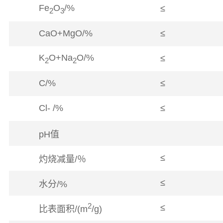
Fe
O
/%
≤
2
3
CaO+MgO/%
≤
K
O+Na
O/%
≤
2
2
C/%
≤
Cl- /%
≤
pH值
≤
灼烧减量/％
≤
水分/%
2
≤
比表面积/(m
/g)