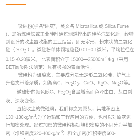
微硅粉(学名“硅灰”，英文名 Microsilica 或 Silica Fume
)，是冶炼硅铁或工业硅时通过烟道排出的硅蒸汽氧化后，经特
别设计的收尘器收集的工业烟尘，即无定形、粉末状的二氧化
硅（ SiO
）。微硅粉单体颗粒粒径0.01~0.1微米，平均粒径在
2
2
0.15~0.20微米。 比表面积介于 15000—25000m
/kg（采用
BET氮吸附法测定）具有极强的表面活性。
微硅粉为玻璃态，主要成分是无定形二氧化硅，炉气上
升也夹带着杂质，如游离C、Fe
O
、CaO、K
O、Na
O等。
2
3
2
2
微硅粉的颜色随C、Fe
O
含量增高而色泽由白、灰白到
2
3
灰、深灰变化。
直接收尘的微硅粉，我们称之为原灰，其堆积密度
3
130~180kg/m
,为了运输和工程应用的方便，也可以对原灰进
行加密处理。经过加密的微硅粉根据堆积密度的不同分为半加
3
密（堆积密度320-400kg/m
）和全加密(堆积密度600-