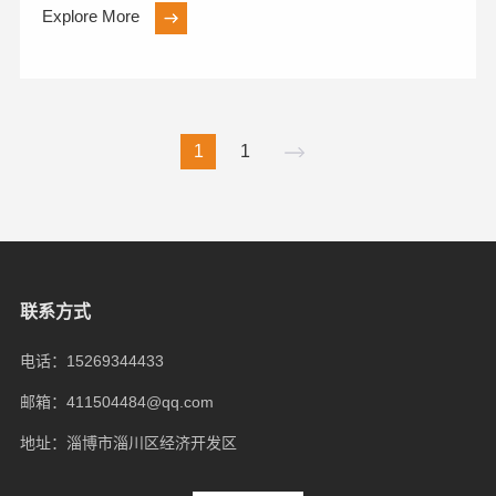
量的详细说明：一、推荐添加量范围一般工程场景：在
Explore More
大多数工程场景中，微硅粉的添加量通常为水泥质量的
5%~10%。这一范围被广泛认可，并适用于多种类型的
混凝土工程。特定工程需...
1
1
联系方式
电话：15269344433
邮箱：411504484@qq.com
地址：淄博市淄川区经济开发区